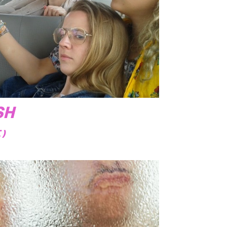
SH
E)