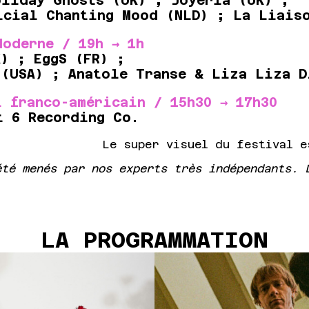
oliday Ghosts (UK) ; Joyeria (UK) ;
icial Chanting Mood (NLD) ; La Liaiso
Moderne / 19h → 1h
K) ; EggS (FR) ;
 (USA) ; Anatole Transe & Liza Liza D
t franco-américain / 15h30 → 17h30
t 6 Recording Co.
Le super visuel du festival 
été menés par nos experts très indépendants. 
LA PROGRAMMATION