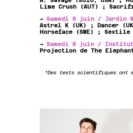
A. Savage (solo, USA) ; H
Lime Crush (AUT) ; Sacrif
→
Samedi 8 juin / Jardin 
Astrel K (UK) ; Dancer (U
Horseface (SWE) ; Sextile
→
Samedi 8 juin / Institu
Projection de The Elephan
*Des tests scientifiques ont 