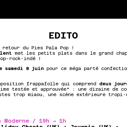
EDITO
 retour du Pies Pala Pop !
lent
met les petits plats dans le grand chap
pop-rock-indé !
e samedi 8 juin
pour ce méga parté confectio
oposition frappafolle qui comprend
deux jour
time testée et approuvée* : une dizaine de c
stes trop miaou, une scène extérieure tropi-
!
n Moderne / 19h → 1h