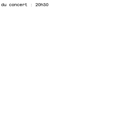
 du concert : 20h30
facebook
bandcamp
site web
 Conservatoire de Rennes
8 ans, il y a possibilité de prendre son
étail de l’offre par ici.