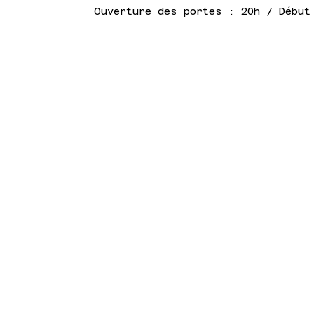
Ouverture des portes : 20h / Début
Concert en partenariat avec le
PASS CULTURE : Pour les 15-1
billet via le pass Culture :
D
Billetterie