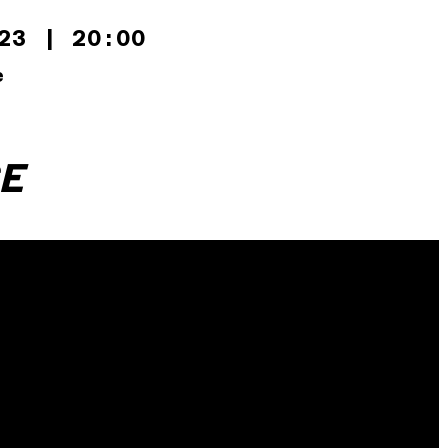
023 |
20:00
e
E